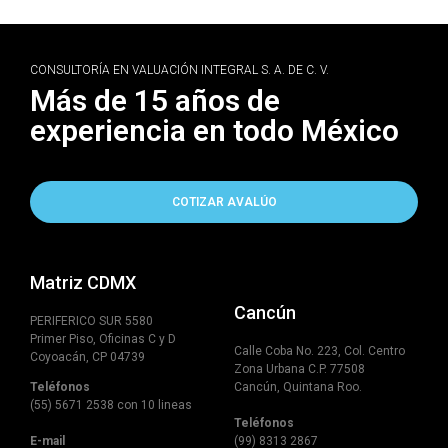
CONSULTORÍA EN VALUACIÓN INTEGRAL S. A. DE C. V.
Más de 15 años de
experiencia en todo México
COTIZAR AVALÚO
Matriz CDMX
Cancún
PERIFERICO SUR 5580
Primer Piso, Oficinas C y D
Calle Coba No. 223, Col. Centro
Coyoacán, CP 04739
Zona Urbana C.P. 77508
Teléfonos
Cancún, Quintana Roo.
(55) 5671 2538 con 10 lineas
Teléfonos
E-mail
(99) 8313 2867